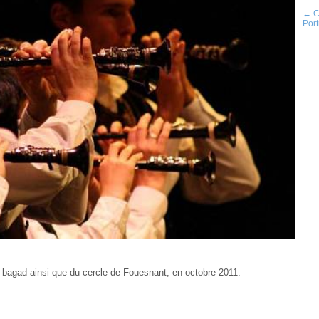
← C
Port
 bagad ainsi que du cercle de Fouesnant, en octobre 2011.