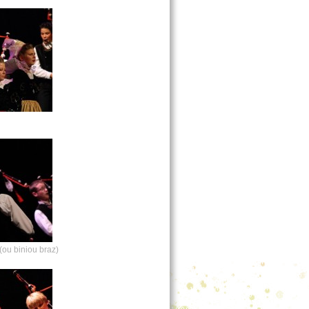
ou biniou braz)