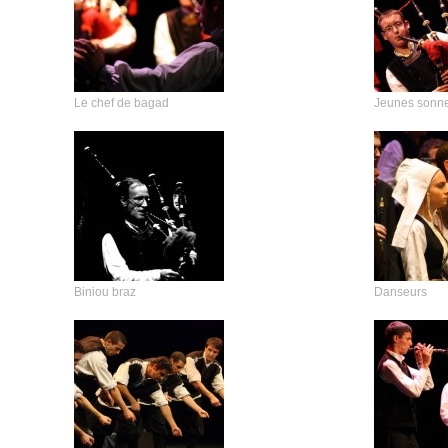
Le chef de bagad
Jeunes sonn
Biniou braz
Danseurs