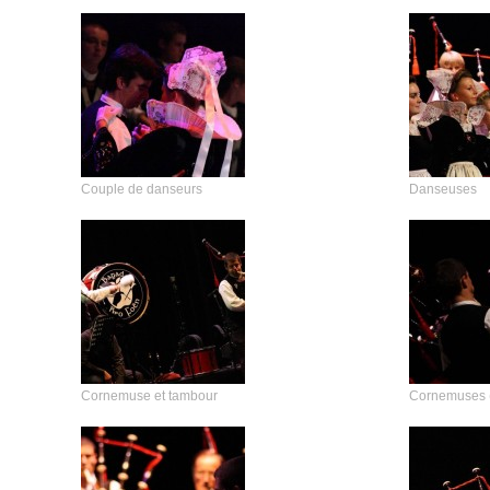
Couple de danseurs
Danseuses
Cornemuse et tambour
Cornemuses (