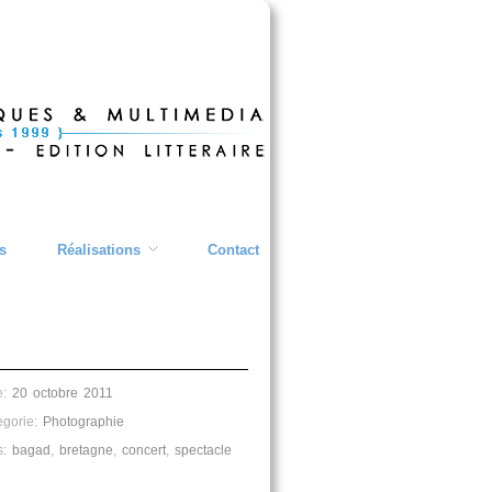
s
Réalisations
Contact
e:
20 octobre 2011
egorie:
Photographie
s:
bagad
,
bretagne
,
concert
,
spectacle