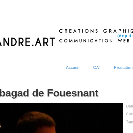
Accueil
C.V.
Prestation
u bagad de Fouesnant
Dat
Cat
Tag